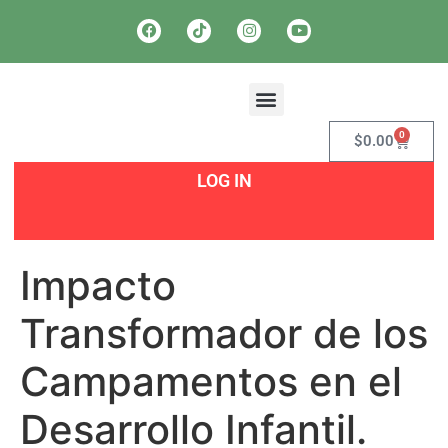
¿QUIÉNES SOMOS?
SOY UN PADRE
OFERTAS LABORALES
0
$
0.00
LOG IN
Impacto
Transformador de los
Campamentos en el
Desarrollo Infantil.​