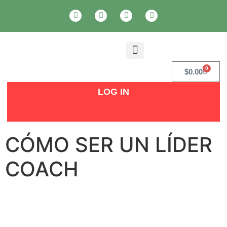
¿QUIÉNES SOMOS?
SOY UN PADRE
OFERTAS LABORALES
0
$
0.00
LOG IN
CÓMO SER UN LÍDER
COACH